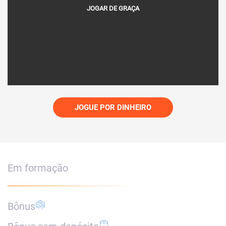
JOGAR DE GRAÇA
JOGUE POR DINHEIRO
Em formação
Bônus