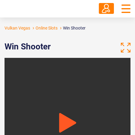
Vulkan Vegas
Online Slots
Win Shooter
Win Shooter