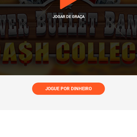
JOGAR DE GRAÇA
JOGUE POR DINHEIRO