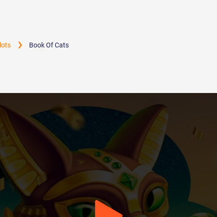
lots
Book Of Cats