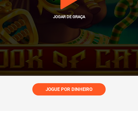
JOGAR DE GRAÇA
JOGUE POR DINHEIRO